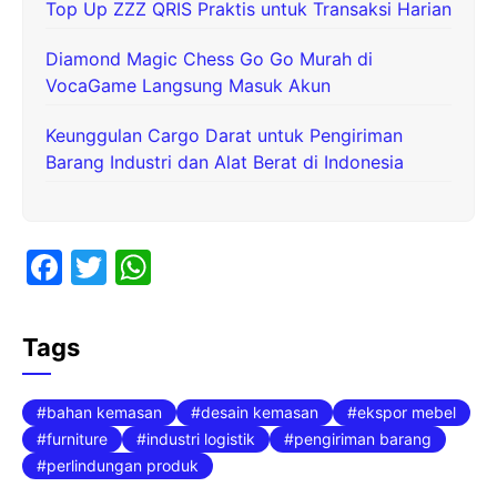
Top Up ZZZ QRIS Praktis untuk Transaksi Harian
Diamond Magic Chess Go Go Murah di
VocaGame Langsung Masuk Akun
Keunggulan Cargo Darat untuk Pengiriman
Barang Industri dan Alat Berat di Indonesia
F
T
W
a
w
h
c
itt
at
Tags
e
er
s
b
A
bahan kemasan
desain kemasan
ekspor mebel
o
p
furniture
industri logistik
pengiriman barang
perlindungan produk
o
p