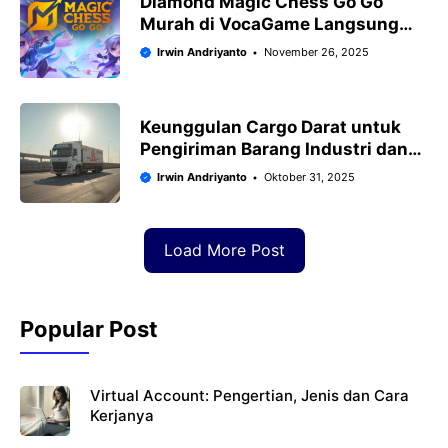
Diamond Magic Chess Go Go
Murah di VocaGame Langsung
Masuk Akun
Irwin Andriyanto
November 26, 2025
Keunggulan Cargo Darat untuk
Pengiriman Barang Industri dan
Alat Berat di Indonesia
Irwin Andriyanto
Oktober 31, 2025
Load More Post
Popular Post
Virtual Account: Pengertian, Jenis dan Cara
Kerjanya