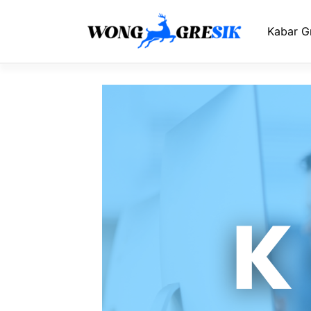
Langsung
ke
Kabar G
isi