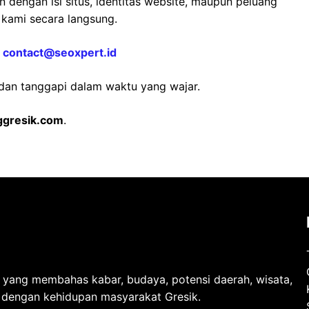
 dengan isi situs, identitas website, maupun peluang
kami secara langsung.
:
contact@seoxpert.id
dan tanggapi dalam waktu yang wajar.
gresik.com
.
l yang membahas kabar, budaya, potensi daerah, wisata,
t dengan kehidupan masyarakat Gresik.