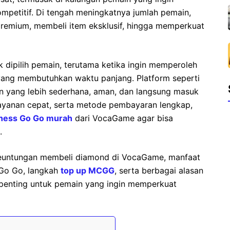
mpetitif. Di tengah meningkatnya jumlah pemain,
remium, membeli item eksklusif, hingga memperkuat
 dipilih pemain, terutama ketika ingin memperoleh
ang membutuhkan waktu panjang. Platform seperti
 yang lebih sederhana, aman, dan langsung masuk
layanan cepat, serta metode pembayaran lengkap,
hess Go Go murah
dari VocaGame agar bisa
.
keuntungan membeli diamond di VocaGame, manfaat
Go Go, langkah
top up MCGG
, serta berbagai alasan
 penting untuk pemain yang ingin memperkuat