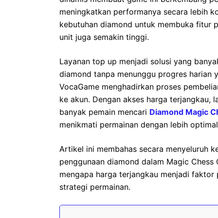
meningkatkan performanya secara lebih ko
kebutuhan diamond untuk membuka fitur p
unit juga semakin tinggi.
Layanan top up menjadi solusi yang banyak
diamond tanpa menunggu progres harian y
VocaGame menghadirkan proses pembelian
ke akun. Dengan akses harga terjangkau, 
banyak pemain mencari
Diamond Magic C
menikmati permainan dengan lebih optimal
Artikel ini membahas secara menyeluruh 
penggunaan diamond dalam Magic Chess 
mengapa harga terjangkau menjadi faktor
strategi permainan.