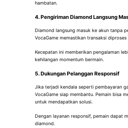
hambatan.
4. Pengiriman Diamond Langsung Ma
Diamond langsung masuk ke akun tanpa pe
VocaGame memastikan transaksi diproses d
Kecepatan ini memberikan pengalaman lebi
kehilangan momentum bermain.
5. Dukungan Pelanggan Responsif
Jika terjadi kendala seperti pembayaran 
VocaGame siap membantu. Pemain bisa men
untuk mendapatkan solusi.
Dengan layanan responsif, pemain dapat 
diamond.