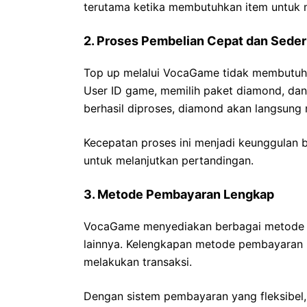
terutama ketika membutuhkan item untuk m
2. Proses Pembelian Cepat dan Sede
Top up melalui VocaGame tidak membutuh
User ID game, memilih paket diamond, dan
berhasil diproses, diamond akan langsung
Kecepatan proses ini menjadi keunggula
untuk melanjutkan pertandingan.
3. Metode Pembayaran Lengkap
VocaGame menyediakan berbagai metode pe
lainnya. Kelengkapan metode pembayaran
melakukan transaksi.
Dengan sistem pembayaran yang fleksibel