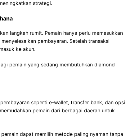
eningkatkan strategi.
rhana
kan langkah rumit. Pemain hanya perlu memasukkan
 menyelesaikan pembayaran. Setelah transaksi
 masuk ke akun.
n bagi pemain yang sedang membutuhkan diamond
mbayaran seperti e-wallet, transfer bank, dan opsi
 memudahkan pemain dari berbagai daerah untuk
, pemain dapat memilih metode paling nyaman tanpa