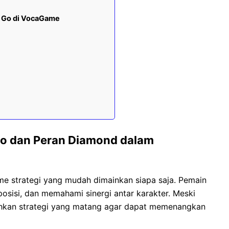
 Go di VocaGame
Go dan Peran Diamond dalam
e strategi yang mudah dimainkan siapa saja. Pemain
osisi, dan memahami sinergi antar karakter. Meski
tuhkan strategi yang matang agar dapat memenangkan