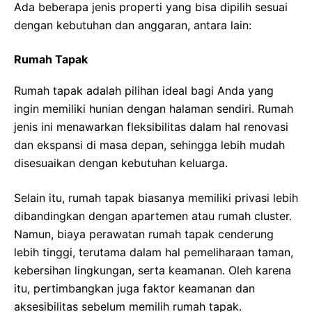
Ada beberapa jenis properti yang bisa dipilih sesuai
dengan kebutuhan dan anggaran, antara lain:
Rumah Tapak
Rumah tapak adalah pilihan ideal bagi Anda yang
ingin memiliki hunian dengan halaman sendiri. Rumah
jenis ini menawarkan fleksibilitas dalam hal renovasi
dan ekspansi di masa depan, sehingga lebih mudah
disesuaikan dengan kebutuhan keluarga.
Selain itu, rumah tapak biasanya memiliki privasi lebih
dibandingkan dengan apartemen atau rumah cluster.
Namun, biaya perawatan rumah tapak cenderung
lebih tinggi, terutama dalam hal pemeliharaan taman,
kebersihan lingkungan, serta keamanan. Oleh karena
itu, pertimbangkan juga faktor keamanan dan
aksesibilitas sebelum memilih rumah tapak.