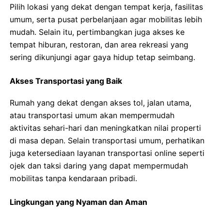
Pilih lokasi yang dekat dengan tempat kerja, fasilitas
umum, serta pusat perbelanjaan agar mobilitas lebih
mudah. Selain itu, pertimbangkan juga akses ke
tempat hiburan, restoran, dan area rekreasi yang
sering dikunjungi agar gaya hidup tetap seimbang.
Akses Transportasi yang Baik
Rumah yang dekat dengan akses tol, jalan utama,
atau transportasi umum akan mempermudah
aktivitas sehari-hari dan meningkatkan nilai properti
di masa depan. Selain transportasi umum, perhatikan
juga ketersediaan layanan transportasi online seperti
ojek dan taksi daring yang dapat mempermudah
mobilitas tanpa kendaraan pribadi.
Lingkungan yang Nyaman dan Aman