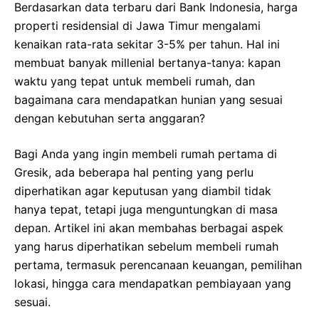
Berdasarkan data terbaru dari Bank Indonesia, harga
properti residensial di Jawa Timur mengalami
kenaikan rata-rata sekitar 3-5% per tahun. Hal ini
membuat banyak millenial bertanya-tanya: kapan
waktu yang tepat untuk membeli rumah, dan
bagaimana cara mendapatkan hunian yang sesuai
dengan kebutuhan serta anggaran?
Bagi Anda yang ingin membeli rumah pertama di
Gresik, ada beberapa hal penting yang perlu
diperhatikan agar keputusan yang diambil tidak
hanya tepat, tetapi juga menguntungkan di masa
depan. Artikel ini akan membahas berbagai aspek
yang harus diperhatikan sebelum membeli rumah
pertama, termasuk perencanaan keuangan, pemilihan
lokasi, hingga cara mendapatkan pembiayaan yang
sesuai.