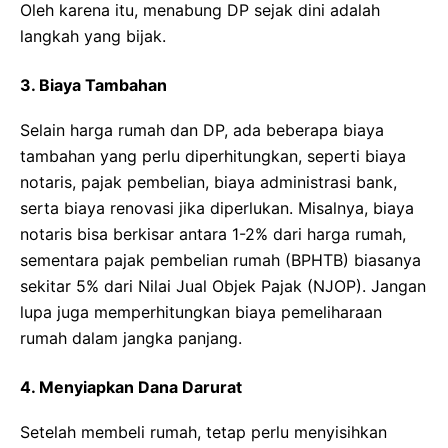
Oleh karena itu, menabung DP sejak dini adalah
langkah yang bijak.
3. Biaya Tambahan
Selain harga rumah dan DP, ada beberapa biaya
tambahan yang perlu diperhitungkan, seperti biaya
notaris, pajak pembelian, biaya administrasi bank,
serta biaya renovasi jika diperlukan. Misalnya, biaya
notaris bisa berkisar antara 1-2% dari harga rumah,
sementara pajak pembelian rumah (BPHTB) biasanya
sekitar 5% dari Nilai Jual Objek Pajak (NJOP). Jangan
lupa juga memperhitungkan biaya pemeliharaan
rumah dalam jangka panjang.
4. Menyiapkan Dana Darurat
Setelah membeli rumah, tetap perlu menyisihkan