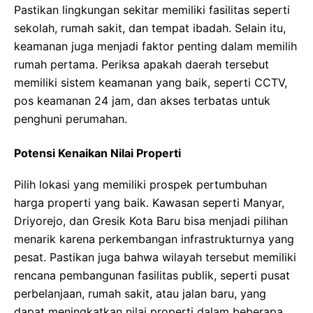
Pastikan lingkungan sekitar memiliki fasilitas seperti
sekolah, rumah sakit, dan tempat ibadah. Selain itu,
keamanan juga menjadi faktor penting dalam memilih
rumah pertama. Periksa apakah daerah tersebut
memiliki sistem keamanan yang baik, seperti CCTV,
pos keamanan 24 jam, dan akses terbatas untuk
penghuni perumahan.
Potensi Kenaikan Nilai Properti
Pilih lokasi yang memiliki prospek pertumbuhan
harga properti yang baik. Kawasan seperti Manyar,
Driyorejo, dan Gresik Kota Baru bisa menjadi pilihan
menarik karena perkembangan infrastrukturnya yang
pesat. Pastikan juga bahwa wilayah tersebut memiliki
rencana pembangunan fasilitas publik, seperti pusat
perbelanjaan, rumah sakit, atau jalan baru, yang
dapat meningkatkan nilai properti dalam beberapa