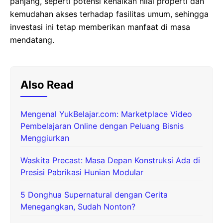
panjang, seperti potensi kenaikan nilai properti dan
kemudahan akses terhadap fasilitas umum, sehingga
investasi ini tetap memberikan manfaat di masa
mendatang.
Also Read
Mengenal YukBelajar.com: Marketplace Video
Pembelajaran Online dengan Peluang Bisnis
Menggiurkan
Waskita Precast: Masa Depan Konstruksi Ada di
Presisi Pabrikasi Hunian Modular
5 Donghua Supernatural dengan Cerita
Menegangkan, Sudah Nonton?