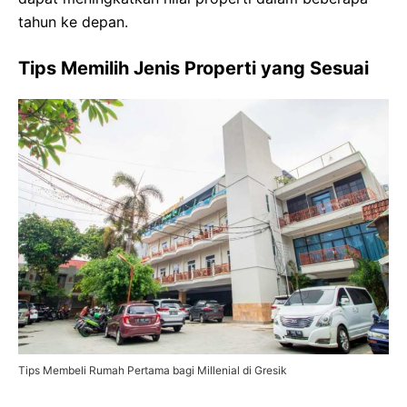
tahun ke depan.
Tips Memilih Jenis Properti yang Sesuai
Tips Membeli Rumah Pertama bagi Millenial di Gresik