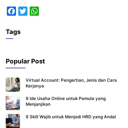
F
T
W
a
w
h
c
itt
at
Tags
e
er
s
b
A
o
p
Popular Post
o
p
k
Virtual Account: Pengertian, Jenis dan Cara
Kerjanya
9 Ide Usaha Online untuk Pemula yang
Menjanjikan
9 Skill Wajib untuk Menjadi HRD yang Andal