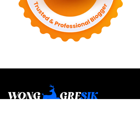
Wonggresik.com adalah media lokal digital yang
membahas kabar, budaya, potensi daerah, wisata,
kuliner, dan berbagai informasi yang dekat dengan
kehidupan masyarakat Gresik.