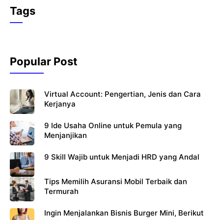
c
itt
at
Tags
e
er
s
b
A
o
p
Popular Post
o
p
k
Virtual Account: Pengertian, Jenis dan Cara
Kerjanya
9 Ide Usaha Online untuk Pemula yang
Menjanjikan
9 Skill Wajib untuk Menjadi HRD yang Andal
Tips Memilih Asuransi Mobil Terbaik dan
Termurah
Ingin Menjalankan Bisnis Burger Mini, Berikut