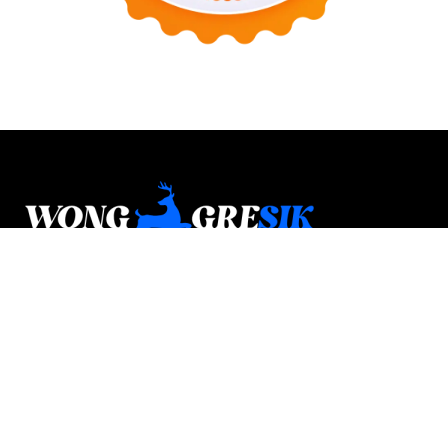
Wonggresik.com adalah media lokal digital yang
membahas kabar, budaya, potensi daerah, wisata,
kuliner, dan berbagai informasi yang dekat dengan
kehidupan masyarakat Gresik.
Halaman
Tentang Kami
Guest Post
Kontak
Sitemap