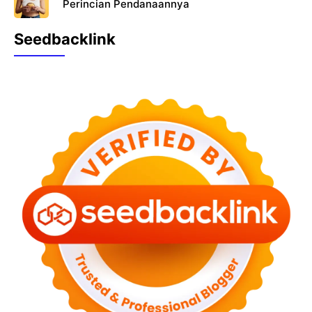
Perincian Pendanaannya
Seedbacklink