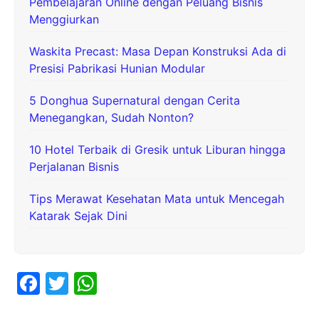
Pembelajaran Online dengan Peluang Bisnis
Menggiurkan
Waskita Precast: Masa Depan Konstruksi Ada di
Presisi Pabrikasi Hunian Modular
5 Donghua Supernatural dengan Cerita
Menegangkan, Sudah Nonton?
10 Hotel Terbaik di Gresik untuk Liburan hingga
Perjalanan Bisnis
Tips Merawat Kesehatan Mata untuk Mencegah
Katarak Sejak Dini
F
T
W
a
w
h