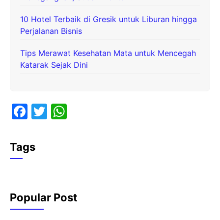
10 Hotel Terbaik di Gresik untuk Liburan hingga
Perjalanan Bisnis
Tips Merawat Kesehatan Mata untuk Mencegah
Katarak Sejak Dini
F
T
W
a
w
h
c
itt
at
Tags
e
er
s
b
A
o
p
Popular Post
o
p