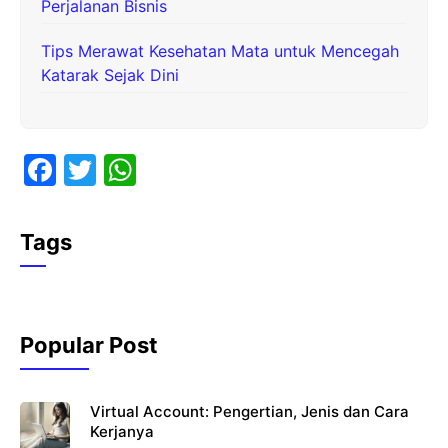
Perjalanan Bisnis
Tips Merawat Kesehatan Mata untuk Mencegah
Katarak Sejak Dini
F
T
W
a
w
h
c
itt
at
Tags
e
er
s
b
A
o
p
Popular Post
o
p
k
Virtual Account: Pengertian, Jenis dan Cara
Kerjanya