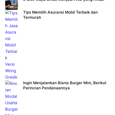
Tips Memilih Asuransi Mobil Terbaik dan
Termurah
Ingin Menjalankan Bisnis Burger Mini, Berikut
Perincian Pendanaannya