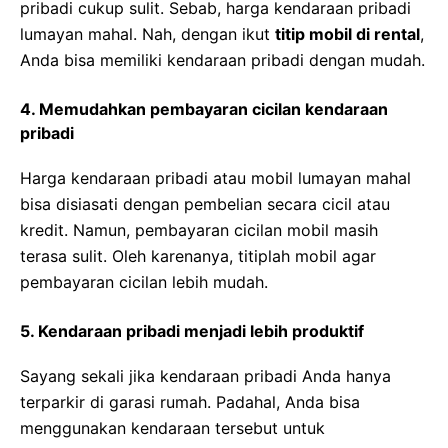
pribadi cukup sulit. Sebab, harga kendaraan pribadi
lumayan mahal. Nah, dengan ikut
titip mobil di rental
,
Anda bisa memiliki kendaraan pribadi dengan mudah.
4. Memudahkan pembayaran cicilan kendaraan
pribadi
Harga kendaraan pribadi atau mobil lumayan mahal
bisa disiasati dengan pembelian secara cicil atau
kredit. Namun, pembayaran cicilan mobil masih
terasa sulit. Oleh karenanya, titiplah mobil agar
pembayaran cicilan lebih mudah.
5. Kendaraan pribadi menjadi lebih produktif
Sayang sekali jika kendaraan pribadi Anda hanya
terparkir di garasi rumah. Padahal, Anda bisa
menggunakan kendaraan tersebut untuk