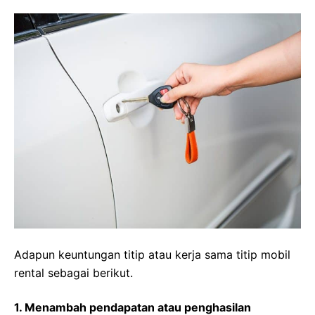
Adapun keuntungan titip atau kerja sama titip mobil
rental sebagai berikut.
1. Menambah pendapatan atau penghasilan