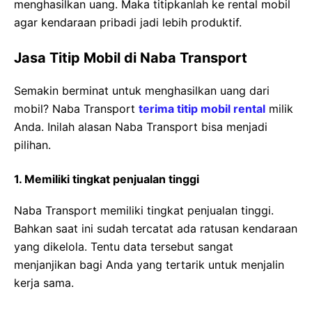
menghasilkan uang. Maka titipkanlah ke rental mobil
agar kendaraan pribadi jadi lebih produktif.
Jasa Titip Mobil di Naba Transport
Semakin berminat untuk menghasilkan uang dari
mobil? Naba Transport
terima titip mobil rental
milik
Anda. Inilah alasan Naba Transport bisa menjadi
pilihan.
1. Memiliki tingkat penjualan tinggi
Naba Transport memiliki tingkat penjualan tinggi.
Bahkan saat ini sudah tercatat ada ratusan kendaraan
yang dikelola. Tentu data tersebut sangat
menjanjikan bagi Anda yang tertarik untuk menjalin
kerja sama.