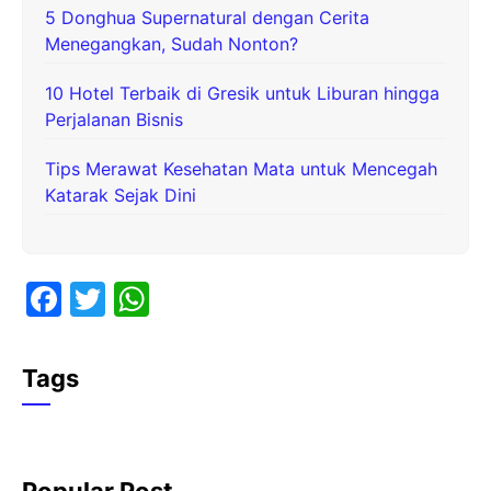
5 Donghua Supernatural dengan Cerita
Menegangkan, Sudah Nonton?
10 Hotel Terbaik di Gresik untuk Liburan hingga
Perjalanan Bisnis
Tips Merawat Kesehatan Mata untuk Mencegah
Katarak Sejak Dini
F
T
W
a
w
h
c
itt
at
Tags
e
er
s
b
A
o
p