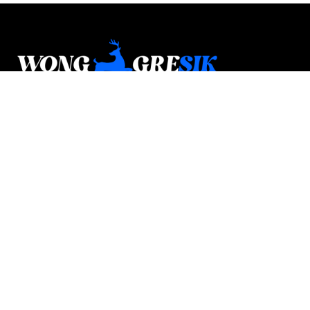
Wonggresik.com adalah media lokal digital yang
membahas kabar, budaya, potensi daerah, wisata,
kuliner, dan berbagai informasi yang dekat dengan
kehidupan masyarakat Gresik.
Halaman
Tentang Kami
Guest Post
Kontak
Sitemap
© 2026 Wonggresik.com - Member
Seoxpert.id
-
Our Blog Network