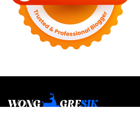
Wonggresik.com adalah media lokal digital yang
membahas kabar, budaya, potensi daerah, wisata,
kuliner, dan berbagai informasi yang dekat dengan