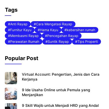
c
itt
at
Tags
e
er
s
b
A
Anti Rayap
Cara Mengatasi Rayap
o
p
Furnitur Kayu
Hama Kayu
kebersihan rumah
Membasmi Rayap
Pencegahan Rayap
o
p
Perawatan Rumah
Suntik Rayap
Tips Properti
k
Popular Post
Virtual Account: Pengertian, Jenis dan Cara
Kerjanya
9 Ide Usaha Online untuk Pemula yang
Menjanjikan
9 Skill Wajib untuk Menjadi HRD yang Andal