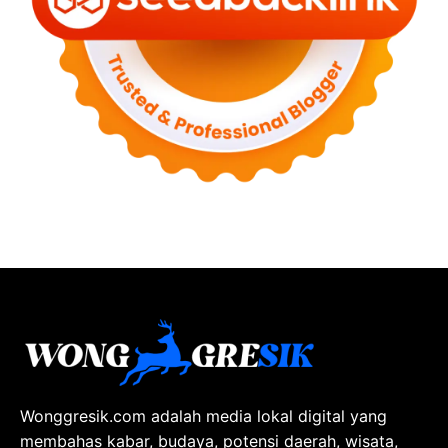
Wonggresik.com adalah media lokal digital yang
membahas kabar, budaya, potensi daerah, wisata,