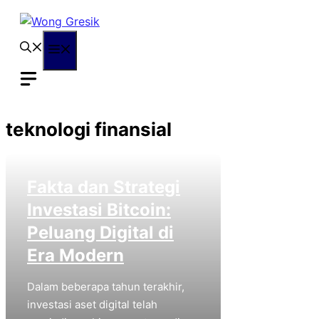
Langsung
ke
isi
Menu
teknologi finansial
Fakta dan Strategi
Investasi Bitcoin:
Peluang Digital di
Era Modern
Dalam beberapa tahun terakhir,
investasi aset digital telah