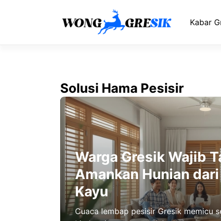
Langsung
ke
Kabar G
isi
Solusi Hama Pesisir
Warga Gresik Wajib T
Amankan Hunian dari
Kayu
Cuaca lembap pesisir Gresik memicu 