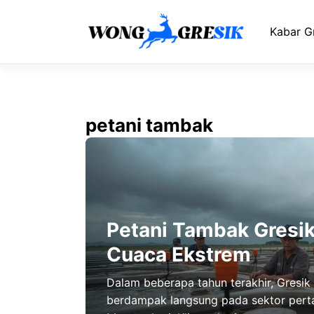
Langsung
ke
Kabar G
isi
petani tambak
Petani Tambak Gresi
Cuaca Ekstrem
Dalam beberapa tahun terakhir, Gresi
berdampak langsung pada sektor pert