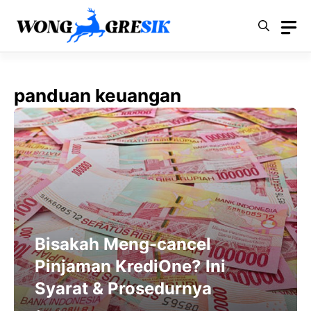
Langsung
ke
isi
panduan keuangan
Bisakah Meng-cancel
Pinjaman KrediOne? Ini
Syarat & Prosedurnya