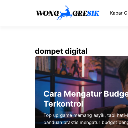
Langsung
ke
Kabar G
isi
dompet digital
Cara Mengatur Budge
Terkontrol
Top up game memang asyik, tapi hati-ha
panduan praktis mengatur budget peng