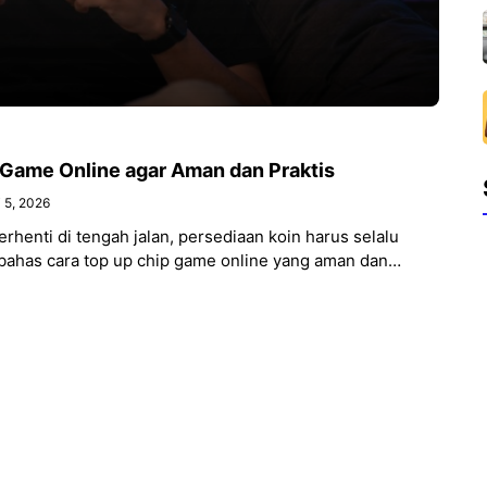
 Game Online agar Aman dan Praktis
 5, 2026
erhenti di tengah jalan, persediaan koin harus selalu
mbahas cara top up chip game online yang aman dan
etelitian memasukkan ID, pemanfaatan sistem pembayaran
ga panduan pengisian lewat platform tepercaya seperti