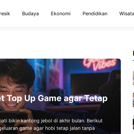
resik
Budaya
Ekonomi
Pendidikan
Wisata
t Top Up Game agar Tetap
ti bikin kantong jebol di akhir bulan. Berikut
eluaran game agar hobi tetap jalan tanpa