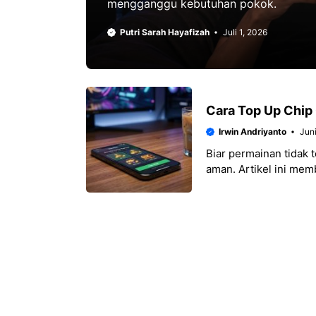
mengganggu kebutuhan pokok.
Putri Sarah Hayafizah
Juli 1, 2026
Cara Top Up Chip
Irwin Andriyanto
Juni
Biar permainan tidak t
aman. Artikel ini me
praktis, mulai dari k
QRIS yang resmi, hing
Royal Pablo.