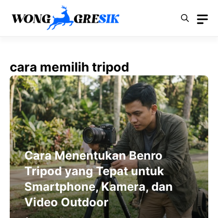
Langsung
ke
isi
cara memilih tripod
Cara Menentukan Benro
Tripod yang Tepat untuk
Smartphone, Kamera, dan
Video Outdoor