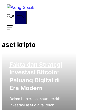
Langsung
ke
isi
Menu
aset kripto
Fakta dan Strategi
Investasi Bitcoin:
Peluang Digital di
Era Modern
Dalam beberapa tahun terakhir,
investasi aset digital telah