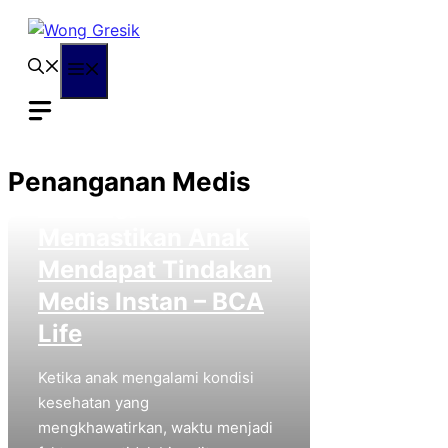
Langsung
ke
isi
Menu
Mengapa Kecepatan
Penanganan Sangat
Penanganan Medis
Penting:
Memastikan Anak
Mendapat Tindakan
Medis Instan – BCA
Life
Ketika anak mengalami kondisi
kesehatan yang
mengkhawatirkan, waktu menjadi