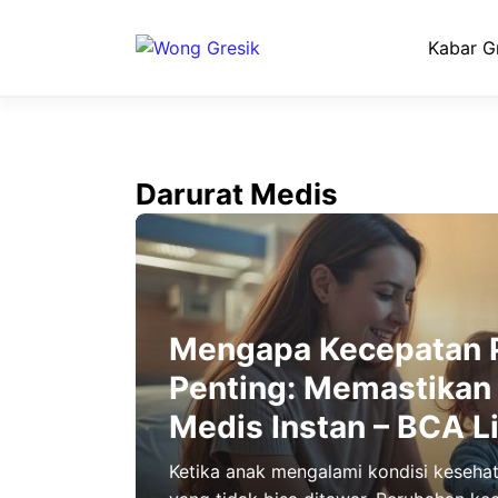
Langsung
ke
Kabar G
isi
Darurat Medis
Mengapa Kecepatan 
Penting: Memastikan
Medis Instan – BCA Li
Ketika anak mengalami kondisi keseha