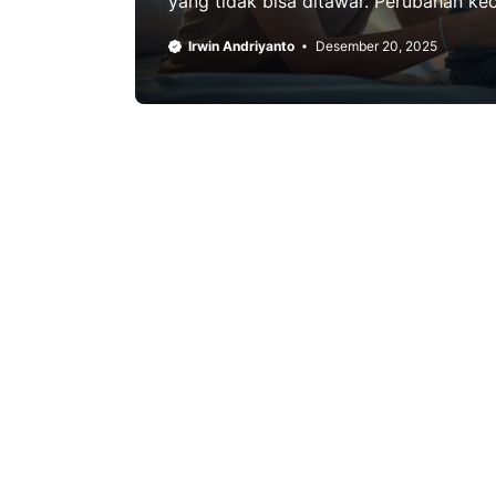
yang tidak bisa ditawar. Perubahan keci
Irwin Andriyanto
Desember 20, 2025