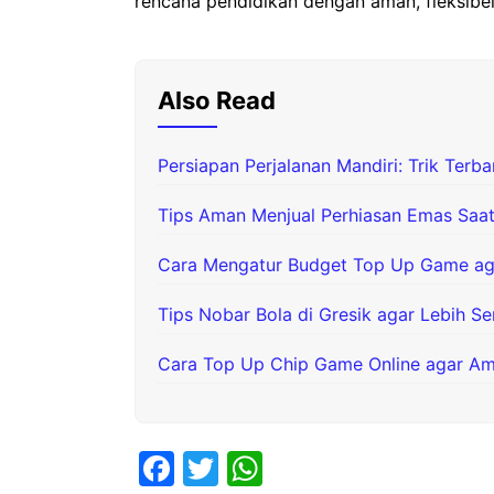
rencana pendidikan dengan aman, fleksibel
Also Read
Persiapan Perjalanan Mandiri: Trik Ter
Tips Aman Menjual Perhiasan Emas Saat
Cara Mengatur Budget Top Up Game aga
Tips Nobar Bola di Gresik agar Lebih Se
Cara Top Up Chip Game Online agar Am
F
T
W