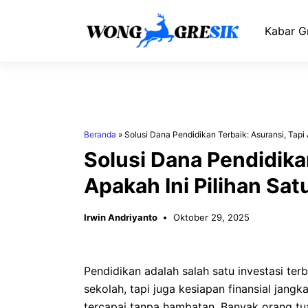
Langsung
ke
Kabar G
isi
Beranda
»
Solusi Dana Pendidikan Terbaik: Asuransi, Tapi
Solusi Dana Pendidika
Apakah Ini Pilihan Sa
Irwin Andriyanto
Oktober 29, 2025
Pendidikan adalah salah satu investasi te
sekolah, tapi juga kesiapan finansial jang
tercapai tanpa hambatan. Banyak orang tu