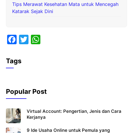
Tips Merawat Kesehatan Mata untuk Mencegah
Katarak Sejak Dini
F
T
W
a
w
h
c
itt
at
Tags
e
er
s
b
A
o
p
Popular Post
o
p
k
Virtual Account: Pengertian, Jenis dan Cara
Kerjanya
9 Ide Usaha Online untuk Pemula yang