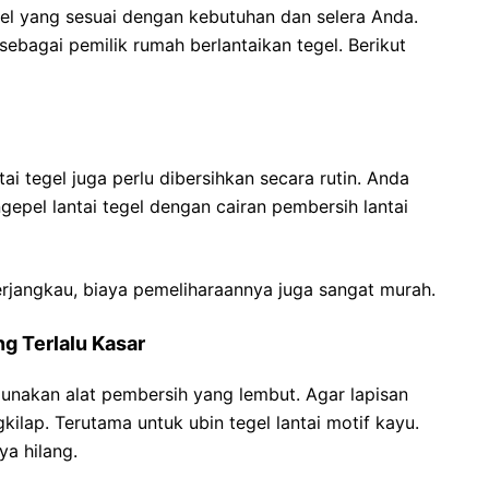
gel yang sesuai dengan kebutuhan dan selera Anda.
sebagai pemilik rumah berlantaikan tegel. Berikut
ai tegel juga perlu dibersihkan secara rutin. Anda
pel lantai tegel dengan cairan pembersih lantai
terjangkau, biaya pemeliharaannya juga sangat murah.
ng Terlalu Kasar
nakan alat pembersih yang lembut. Agar lapisan
kilap. Terutama untuk ubin tegel lantai motif kayu.
ya hilang.