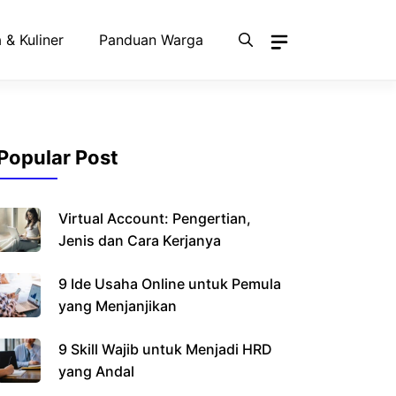
 & Kuliner
Panduan Warga
Popular Post
Virtual Account: Pengertian,
Jenis dan Cara Kerjanya
9 Ide Usaha Online untuk Pemula
yang Menjanjikan
9 Skill Wajib untuk Menjadi HRD
yang Andal