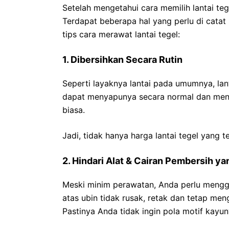
Setelah mengetahui cara memilih lantai te
Terdapat beberapa hal yang perlu di catat 
tips cara merawat lantai tegel:
1. Dibersihkan Secara Rutin
Seperti layaknya lantai pada umumnya, lant
dapat menyapunya secara normal dan menge
biasa.
Jadi, tidak hanya harga lantai tegel yang 
2. Hindari Alat & Cairan Pembersih ya
Meski minim perawatan, Anda perlu menggu
atas ubin tidak rusak, retak dan tetap meng
Pastinya Anda tidak ingin pola motif kayun