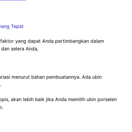
r-faktor yang dapat Anda pertimbangkan dalam
 dan selera Anda,
ariasi menurut bahan pembuatannya. Ada ubin
.
pis, akan lebih baik jika Anda memilih ubin porselen
b.