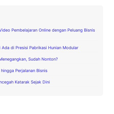
Video Pembelajaran Online dengan Peluang Bisnis
 Ada di Presisi Pabrikasi Hunian Modular
 Menegangkan, Sudah Nonton?
 hingga Perjalanan Bisnis
cegah Katarak Sejak Dini