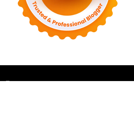
Wonggresik.com adalah media lokal digital yang
membahas kabar, budaya, potensi daerah, wisata,
kuliner, dan berbagai informasi yang dekat dengan
kehidupan masyarakat Gresik.
Halaman