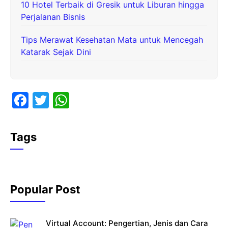
10 Hotel Terbaik di Gresik untuk Liburan hingga
Perjalanan Bisnis
Tips Merawat Kesehatan Mata untuk Mencegah
Katarak Sejak Dini
F
T
W
a
w
h
c
itt
at
Tags
e
er
s
b
A
o
p
Popular Post
o
p
k
Virtual Account: Pengertian, Jenis dan Cara